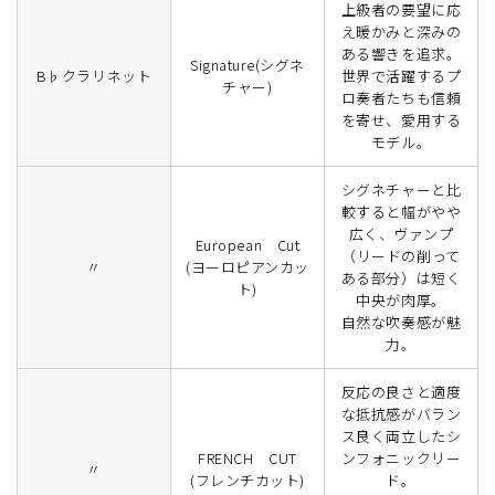
上級者の要望に応
え暖かみと深みの
ある響きを追求。
Signature(シグネ
B♭クラリネット
世界で活躍するプ
チャー)
ロ奏者たちも信頼
を寄せ、愛用する
モデル。
シグネチャーと比
較すると幅がやや
広く、ヴァンプ
European Cut
（リードの削って
〃
(ヨーロピアンカッ
ある部分）は短く
ト)
中央が肉厚。
自然な吹奏感が魅
力。
反応の良さと適度
な抵抗感がバラン
ス良く両立したシ
FRENCH CUT
ンフォニックリー
〃
(フレンチカット)
ド。