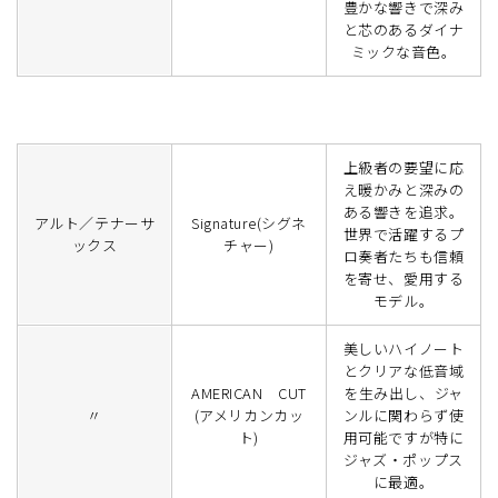
豊かな響きで深み
と芯のあるダイナ
ミックな音色。
上級者の要望に応
え暖かみと深みの
ある響きを追求。
アルト／テナーサ
Signature(シグネ
世界で活躍するプ
ックス
チャー)
ロ奏者たちも信頼
を寄せ、愛用する
モデル。
美しいハイノート
とクリアな低音域
AMERICAN CUT
を生み出し、ジャ
〃
(アメリカンカッ
ンルに関わらず使
ト)
用可能ですが特に
ジャズ・ポップス
に最適。