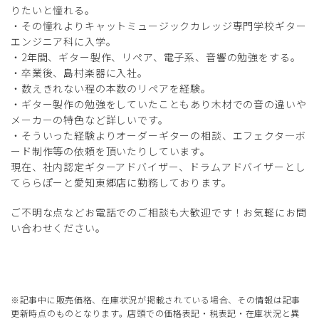
りたいと憧れる。
・その憧れよりキャットミュージックカレッジ専門学校ギター
エンジニア科に入学。
・2年間、ギター製作、リペア、電子系、音響の勉強をする。
・卒業後、島村楽器に入社。
・数えきれない程の本数のリペアを経験。
・ギター製作の勉強をしていたこともあり木材での音の違いや
メーカーの特色など詳しいです。
・そういった経験よりオーダーギターの相談、エフェクタ―ボ
ード制作等の依頼を頂いたりしています。
現在、社内認定ギターアドバイザー、ドラムアドバイザーとし
てららぽーと愛知東郷店に勤務しております。
ご不明な点などお電話でのご相談も大歓迎です！お気軽にお問
い合わせください。
※記事中に販売価格、在庫状況が掲載されている場合、その情報は記事
更新時点のものとなります。店頭での価格表記・税表記・在庫状況と異