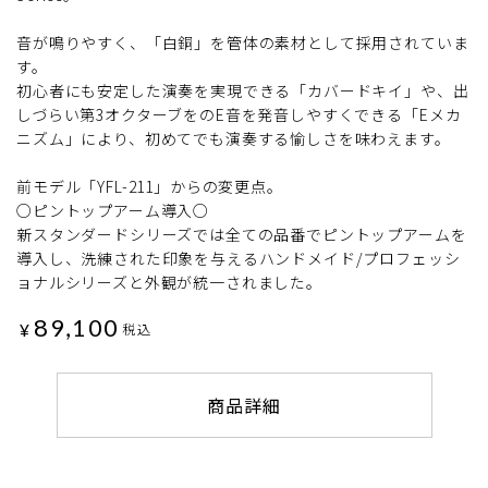
音が鳴りやすく、「白銅」を管体の素材として採用されていま
す。
初心者にも安定した演奏を実現できる「カバードキイ」や、出
しづらい第3オクターブをのE音を発音しやすくできる「Eメカ
ニズム」により、初めてでも演奏する愉しさを味わえます。
前モデル「YFL-211」からの変更点。
○ピントップアーム導入○
新スタンダードシリーズでは全ての品番でピントップアームを
導入し、洗練された印象を与えるハンドメイド/プロフェッシ
ョナルシリーズと外観が統一されました。
89,100
¥
税込
商品詳細