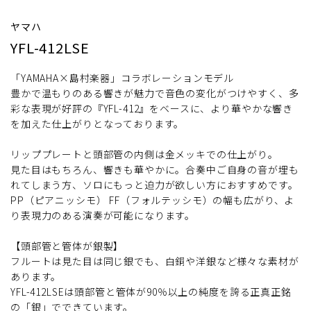
ヤマハ
YFL-412LSE
「YAMAHA×島村楽器」コラボレーションモデル
豊かで温もりのある響きが魅力で音色の変化がつけやすく、多
彩な表現が好評の『YFL-412』をベースに、より華やかな響き
を加えた仕上がりとなっております。
リッププレートと頭部管の内側は金メッキでの仕上がり。
見た目はもちろん、響きも華やかに。合奏中ご自身の音が埋も
れてしまう方、ソロにもっと迫力が欲しい方におすすめです。
PP（ピアニッシモ） FF（フォルテッシモ）の幅も広がり、よ
り表現力のある演奏が可能になります。
【頭部管と管体が銀製】
フルートは見た目は同じ銀でも、白銅や洋銀など様々な素材が
あります。
YFL-412LSEは頭部管と管体が90％以上の純度を誇る正真正銘
の「銀」でできています。