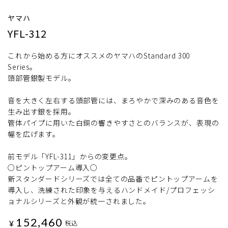
ヤマハ
YFL-312
これから始める方にオススメのヤマハのStandard 300
Series。
頭部管銀製モデル。
音を大きく左右する頭部管には、まろやかで深みのある音色を
生み出す銀を採用。
管体パイプに用いた白銅の響きやすさとのバランスが、表現の
幅を広げます。
前モデル「YFL-311」からの変更点。
○ピントップアーム導入○
新スタンダードシリーズでは全ての品番でピントップアームを
導入し、洗練された印象を与えるハンドメイド/プロフェッシ
ョナルシリーズと外観が統一されました。
152,460
¥
税込