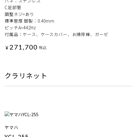
バネ：ステンレス
C足部管
調整ネジ=あり
標準管厚 銀製：0.40mm
ピッチA=442Hz
付属品：ケース、ケースカバー、お掃除棒、ガーゼ
271,700
¥
税込
クラリネット
ヤマハ
YCL-255