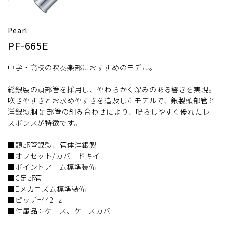
Pearl
PF-665E
中学・高校の吹奏楽部におすすめのモデル。
総銀製の頭部管を採用し、やわらかく深みのある響きを実現。
吹きやすさとお求めやすさを追及したモデルで、銀製頭部管と
洋銀製胴 足部管の組み合わせにより、鳴らしやすく優れたレ
スポンスが特徴です。
■頭部管銀製、管体洋銀製
■オフセット/カバードキイ
■ポイントアーム標準装備
■C足部管
■Eメカニズム標準装備
■ピッチ=442Hz
■付属品：ケース、ケースカバー