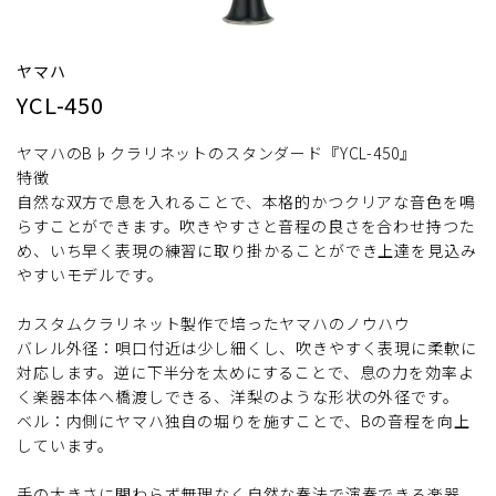
ヤマハ
YCL-450
ヤマハのB♭クラリネットのスタンダード『YCL-450』
特徴
自然な双方で息を入れることで、本格的かつクリアな音色を鳴
らすことができます。吹きやすさと音程の良さを合わせ持つた
め、いち早く表現の練習に取り掛かることができ上達を見込み
やすいモデルです。
カスタムクラリネット製作で培ったヤマハのノウハウ
バレル外径：唄口付近は少し細くし、吹きやすく表現に柔軟に
対応します。逆に下半分を太めにすることで、息の力を効率よ
く楽器本体へ橋渡しできる、洋梨のような形状の外径です。
ベル：内側にヤマハ独自の堀りを施すことで、Bの音程を向上
しています。
手の大きさに関わらず無理なく自然な奏法で演奏できる楽器