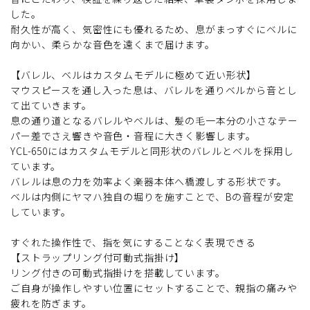
した。
耐久性が高く、気密性にも優れるため、息がまっすぐにベルに
向かい、柔らかな音色を遠くまで届けます。
【バレル、ベルはカスタムモデルに極めて近い形状】
マウスピースを通し入った息は、バレルを通りベルから音とし
て出ていきます。
息の通り道となるバレルやベルは、髪の毛一本分の小さなテー
パー差でさえ響きや音色・音程に大きく影響します。
YCL-650にはカスタムモデルと同形状のバレルとベルを採用し
ています。
バレルは息の力を効率よく楽器本体へ橋渡しする形状です。
ベルは内側にヤマハ独自の堀りを施すことで、Bの音程が安定
しています。
すぐれた操作性で、指を気にすることなく表現できる
【ストラップリング付可動式指掛け】
リング付きの可動式指掛けを搭載しています。
ご自身が操作しやすい位置にセットすることで、親指の痛みや
疲れを防ぎます。