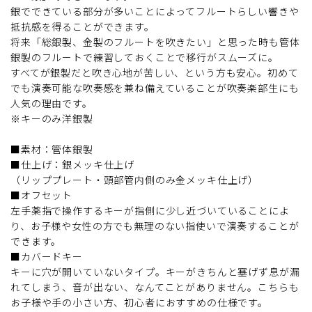
銀でできている部分が多いことによってフルートらしい響きや
抵抗感を得ることができます。
将来「総銀製、金製のフルートを吹きたい」と思った時も管体
銀製のフルートで練習しておくことで移行がスムーズに。
すべてが銀製だと吹き心地が苦しい、という方も安心。初めて
でも演奏可能な吹奏感を兼ね備えていることが吹奏楽部生にも
人気の理由です。
※キーのみ洋銀製
■素材：管体銀製
■仕上げ：銀メッキ仕上げ
（リッププレート・頭部管内側のみ金メッキ仕上げ）
■オフセット
左手薬指で操作するキーが指側に少し近づいていることによ
り、お子様や女性の方でも無理のない指使いで演奏することが
できます。
■カバードキー
キーに穴が開いていないタイプ。キーがきちんと塞げず息が漏
れてしまう、音が出ない、なんてことがありません。こちらも
お子様や手の小さい方、初心者におすすめの仕様です。