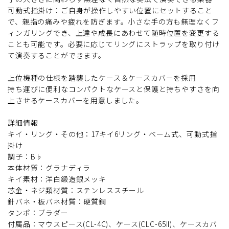
可動式指掛け：ご自身が操作しやすい位置にセットすること
で、親指の痛みや疲れを防ぎます。小さな手の方も無理なくフ
ィンガリングでき、上達や成長にあわせて随時位置を変更する
ことも可能です。必要に応じてリングにストラップを取り付け
て演奏することができます。
上位機種の仕様を踏襲したケース＆ケースカバーを採用
持ち運びに便利なコンパクトなケースと保護と持ちやすさを向
上させるケースカバーを用意しました。
詳細情報
キイ・リング・その他：17キイ6リング・ベーム式、可動式指
掛け
調子：B♭
本体材質：グラナディラ
キイ素材：洋白鍛造銀メッキ
芯金・ネジ類材質：ステンレススチール
針バネ・板バネ材質：硬質鋼
タンポ：ブラダー
付属品：マウスピース(CL-4C)、ケース(CLC-65II)、ケースカバ