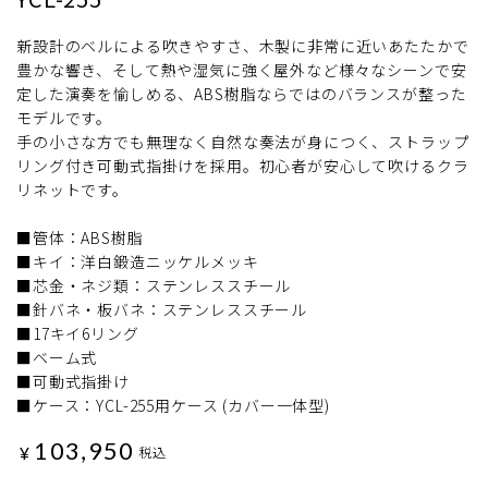
新設計のベルによる吹きやすさ、木製に非常に近いあたたかで
豊かな響き、そして熱や湿気に強く屋外など様々なシーンで安
定した演奏を愉しめる、ABS樹脂ならではのバランスが整った
モデルです。
手の小さな方でも無理なく自然な奏法が身につく、ストラップ
リング付き可動式指掛けを採用。初心者が安心して吹けるクラ
リネットです。
■管体：ABS樹脂
■キイ：洋白鍛造ニッケルメッキ
■芯金・ネジ類：ステンレススチール
■針バネ・板バネ：ステンレススチール
■17キイ6リング
■ベーム式
■可動式指掛け
■ケース：YCL-255用ケース (カバー一体型)
103,950
¥
税込