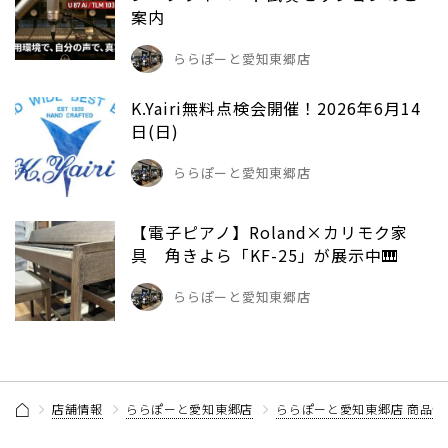
案内
ららぽーと愛知東郷店
K.Yairi無料点検会開催！2026年6月14
日(日)
ららぽーと愛知東郷店
【電子ピアノ】Roland×カリモク家
具 角きよら「KF-25」が展示中🎹
ららぽーと愛知東郷店
店舗情報
ららぽーと愛知東郷店
ららぽーと愛知東郷店 商品情