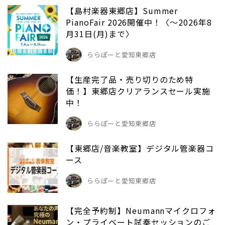
【島村楽器東郷店】Summer
PianoFair 2026開催中！〈～2026年8
月31日(月)まで〉
ららぽーと愛知東郷店
【生産完了品・売り切りのため特
価！】東郷店クリアランスセール実施
中！
ららぽーと愛知東郷店
【東郷店/音楽教室】デジタル管楽器コ
ース
ららぽーと愛知東郷店
【完全予約制】Neumannマイクロフォ
ン・プライベート試奏セッションのご