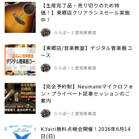
【生産完了品・売り切りのため特
価！】東郷店クリアランスセール実施
中！
ららぽーと愛知東郷店
【東郷店/音楽教室】デジタル管楽器コ
ース
ららぽーと愛知東郷店
【完全予約制】Neumannマイクロフォ
ン・プライベート試奏セッションのご
案内
ららぽーと愛知東郷店
K.Yairi無料点検会開催！2026年6月14
日(日)