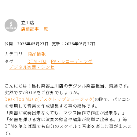
立川店
店舗記事一覧
公開：2026年05月27日
更新：2026年05月27日
カテゴリ
商品情報
タグ
DTM・DJ
PA・レコーディング
デジタル楽器・シンセ
こんにちは！島村楽器立川店のデジタル楽器担当、齋藤です。
突然ですがDTMをご存知でしょうか。
Desk Top Music(デスクトップミュージック)
の略で、パソコン
を使用して音楽を作成編集する事の総称です。
「楽器が演奏出来なくても、マウス操作で作曲が出来る。」
「楽器を弾ける方は演奏の録音や編集が簡単に出来る。」等
DTMを使えば誰でも自分のスタイルで音楽を楽しむ事が出来ま
す。