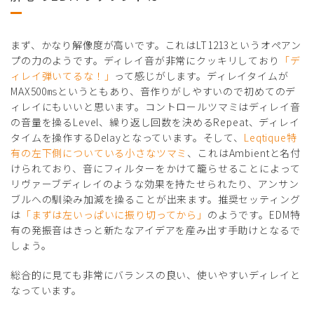
まず、かなり解像度が高いです。これはLT1213というオペアン
プの力のようです。ディレイ音が非常にクッキリしており
「デ
ィレイ弾いてるな！」
って感じがします。ディレイタイムが
MAX500㎳というともあり、音作りがしやすいので初めてのデ
ィレイにもいいと思います。コントロールツマミはディレイ音
の音量を操るLevel、繰り返し回数を決めるRepeat、ディレイ
タイムを操作するDelayとなっています。そして、
Leqtique特
有の左下側についている小さなツマミ
、これはAmbientと名付
けられており、音にフィルターをかけて籠らせることによって
リヴァーブディレイのような効果を持たせられたり、アンサン
ブルへの馴染み加減を操ることが出来ます。推奨セッティング
は
「まずは左いっぱいに振り切ってから」
のようです。EDM特
有の発振音はきっと新たなアイデアを産み出す手助けとなるで
しょう。
総合的に見ても非常にバランスの良い、使いやすいディレイと
なっています。