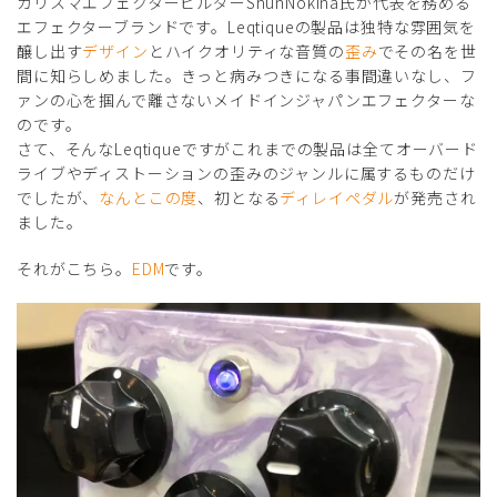
カリスマエフェクタービルダーShunNokina氏が代表を務める
エフェクターブランドです。Leqtiqueの製品は独特な雰囲気を
醸し出す
デザイン
とハイクオリティな音質の
歪み
でその名を世
間に知らしめました。きっと病みつきになる事間違いなし、フ
ァンの心を掴んで離さないメイドインジャパンエフェクターな
のです。
さて、そんなLeqtiqueですがこれまでの製品は全てオーバード
ライブやディストーションの歪みのジャンルに属するものだけ
でしたが、
なんとこの度
、初となる
ディレイペダル
が発売され
ました。
それがこちら。
EDM
です。