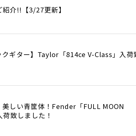
介!!【3/27更新】
ター】Taylor「814ce V-Class」入
しい青筐体！Fender「FULL MOON
N」入荷致しました！