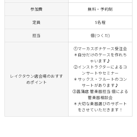
参加費
無料・予約制
定員
5名程
担当
佃(つくだ)
①マーカスボナケース受注会
＊自分だけのケースを作れち
ゃいます♪
②インストラクターによるコ
ンサートやセミナー
レイクタウン店会場のおすす
＊サックス・フルートのコン
めポイント
サートがあります♪
③菖蒲店 管楽器担当:佃による
管楽器相談会
＊大切な楽器選びのサポート
をさせていただきます！