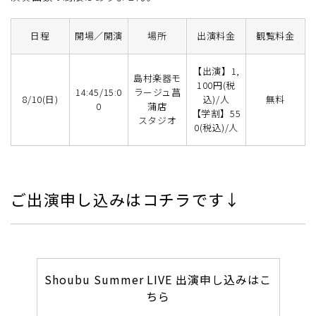
日程
開場／開演
場所
出演料金
観覧料金
【出演】1,
島村楽器モ
100円(税
14:45/15:0
ラージュ菖
8/10(日)
込)/人
無料
0
蒲店
【学割】55
スタジオ
0(税込)/人
ご出演申し込みはコチラです↓
Shoubu Summer LIVE 出演申し込みはこ
ちら