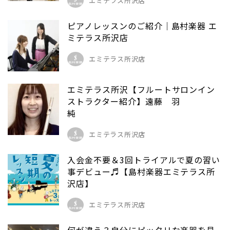
エミテラス所沢店
ピアノレッスンのご紹介｜島村楽器 エ
ミテラス所沢店
エミテラス所沢店
エミテラス所沢【フルートサロンイン
ストラクター紹介】遠藤 羽
純
エミテラス所沢店
入会金不要＆3回トライアルで夏の習い
事デビュー♬【島村楽器エミテラス所
沢店】
エミテラス所沢店