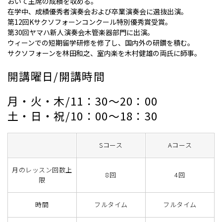
おいて主席の成績を収める。
在学中、成績優秀者演奏会および卒業演奏会に選抜出演。
第12回Kサクソフォーンコンクール特別優秀賞受賞。
第30回ヤマハ新人演奏会木管楽器部門に出演。
ウィーンでの短期留学研修を修了し、国内外の研鑽を積む。
サクソフォーンを林田和之、室内楽を木村健雄の両氏に師事。
開講曜日/開講時間
月・火・木/11：30～20：00
土・日・祝/10：00～18：30
Sコース
Aコース
月のレッスン回数上
8回
4回
限
時間
フルタイム
フルタイム