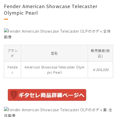
Fender American Showcase Telecaster
Olympic Pearl
ブラン
販売価格(税
型名
ド
込)
Fende
American Showcase Telecaster Olym
￥264,000
r
pic Pearl