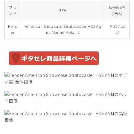
ブラ
販売価格
型名
ンド
(税込)
Fend
American Showcase Stratocaster HSS Aq
￥357,50
er
ua Marine Metallic
0