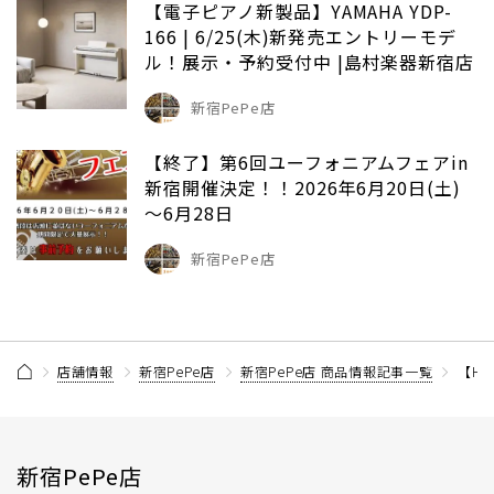
【電子ピアノ新製品】YAMAHA YDP-
166 | 6/25(木)新発売エントリーモデ
ル！展示・予約受付中 |島村楽器新宿店
新宿PePe店
【終了】第6回ユーフォニアムフェアin
新宿開催決定！！2026年6月20日(土)
～6月28日
新宿PePe店
店舗情報
新宿PePe店
新宿PePe店 商品情報記事一覧
【HO
新宿PePe店