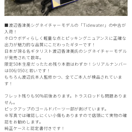
■渡辺香津美シグネイチャーモデルの「Tidewater」の中古が
入荷！
ホロウボディらしく軽量な点とピッキングニュアンスに正確な
出力が魅力的な品質にこだわったギターです！
日本が誇る名ギタリスト渡辺香津美氏のシグネイチャーモデル
が発売されて数年。
限定50本生産だったため残り本数はわずか！シリアルナンバー
は006/050と若いです！
もちろん渡辺氏本人監修かつ、全てご本人が検品されていま
す！
フレット残りも90%前後あります。トラスロッドも問題ありま
せん。
ピックアップのゴールドパーツ一部が剥げています。
※写真では確認しにくい小傷もありますので店頭にて実物の確
認をお勧めします。
純正ケースと認定書付きです！