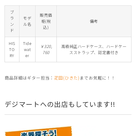
ブ
販売価
ラ
モデ
格(税
備考
ン
ル名
込)
ド
HIS
Tide
￥320,
高級純正ハードケース、ハードケー
TO
wat
760
スストラップ、認定書付き
RY
er
商品詳細はギター担当：
疋田(ひきた)
までお気軽に！！
デジマートへの出店もしています!!