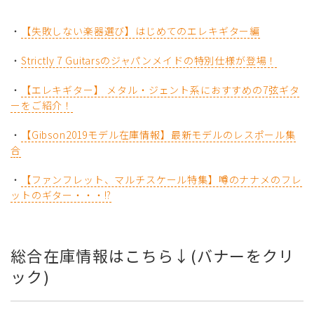
・
【失敗しない楽器選び】はじめてのエレキギター編
・
Strictly 7 Guitarsのジャパンメイドの特別仕様が登場！
・
【エレキギター】 メタル・ジェント系におすすめの7弦ギタ
ーをご紹介！
・
【Gibson2019モデル在庫情報】最新モデルのレスポール集
合
・
【ファンフレット、マルチスケール特集】噂のナナメのフレ
ットのギター・・・!?
総合在庫情報はこちら↓(バナーをクリ
ック)