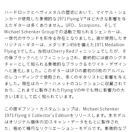
ハードロックとヘヴィメタルの歴史において、マイケル・シェ
ンカーが使用した象徴的な1971 Flying V™ほど大きな影響を与
えたギターは多くありません。UFO、Scorpions、そして
Michael Schenker Groupでの活動で知られるシェンカーは、
一世代のサウンドを形作る存在となりました。彼が使用したオ
リジナル・ギターは、メダリオン#56を備えた1971 Medallion
Flying Vでした。当初はCherry Redフィニッシュでしたが、そ
の後ブラックへとリフィニッシュされ、最終的には彼のシグネ
チャーとして知られる象徴的なブラック＆ホワイト・デザイン
へと進化しました。このギターはUFOの最初の3枚のアルバム
のレコーディングで使用され、多くのギタリストに影響を与え
ました。現在はカーク・ハメットのコレクションに収蔵されて
おり、これまでに製作されたFlying Vの中でも特に影響力の大
きい1本として広く知られています。
この度ギブソン・カスタムショップは、Michael Schenker
1971 Flying V Collector’s Editionをリリースします。本モデル
はオリジナル個体の3Dスキャン・データをもとに製作され
た、極めて精巧なリクリエーション・モデルです。象徴的なブ