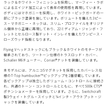
ラック＆ホワイト・フィニッシュを採用し、マーフィー・ラボ
によるエイジド加工によって長年の使用感を再現しています。
ボディにはマホガニーを採用し、ホワイト・ピックガードの一
部にブラック塗装を施しています。ボリュートを備えた3ピー
ス・マホガニー・ネックは、スリム・プロファイルをオリジナ
ル個体から正確に再現しており、22ミディアム・ジャンボ・フ
レットとセルロース製ドット・インレイを備えたワンピース・
ローズウッド指板となります。
Flying Vヘッドストックにもブラック＆ホワイトのモチーフが
継承されており、ツートーン仕様のトラスロッド・カバー、
Schaller M6チューナー、Corian®ナットを装備しています。
本モデルには、アルニコ5マグネットを採用したカバーレス仕
様のT-Top humbucker™ピックアップを2基搭載しています。
各ピックアップは独立したボリューム・コントロールに接続さ
れ、共通のトーン・コントロールとともに、すべて500k CTS®
ポテンショメーターを採用しています。さらに、Switchcraft
製3ウェイ・トグル・スイッチと¼インチ・アウトプット・ジ
ャックを装備しています。