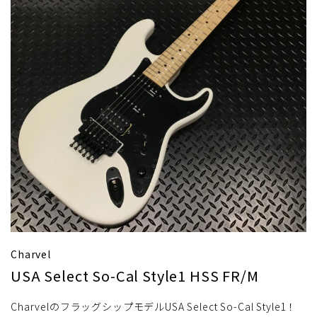
Charvel
USA Select So-Cal Style1 HSS FR/M
CharvelのフラッグシップモデルUSA Select So-Cal Style1！