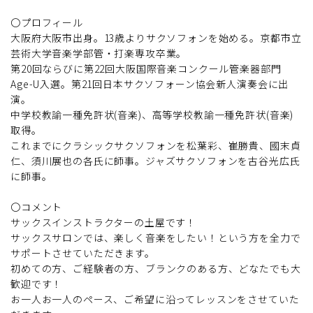
〇プロフィール
大阪府大阪市出身。13歳よりサクソフォンを始める。京都市立
芸術大学音楽学部管・打楽専攻卒業。
第20回ならびに第22回大阪国際音楽コンクール管楽器部門
Age-U入選。第21回日本サクソフォーン協会新人演奏会に出
演。
中学校教諭一種免許状(音楽)、高等学校教諭一種免許状(音楽)
取得。
これまでにクラシックサクソフォンを松葉彩、崔勝貴、國末貞
仁、須川展也の各氏に師事。ジャズサクソフォンを古谷光広氏
に師事。
〇コメント
サックスインストラクターの土屋です！
サックスサロンでは、楽しく音楽をしたい！という方を全力で
サポートさせていただきます。
初めての方、ご経験者の方、ブランクのある方、どなたでも大
歓迎です！
お一人お一人のペース、ご希望に沿ってレッスンをさせていた