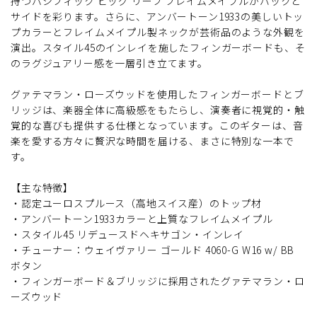
持つパシフィック ビッグ リーフ フレイムメイプルがバックと
サイドを彩ります。さらに、アンバートーン1933の美しいトッ
プカラーとフレイムメイプル製ネックが芸術品のような外観を
演出。スタイル45のインレイを施したフィンガーボードも、そ
のラグジュアリー感を一層引き立てます。
グァテマラン・ローズウッドを使用したフィンガーボードとブ
リッジは、楽器全体に高級感をもたらし、演奏者に視覚的・触
覚的な喜びも提供する仕様となっています。このギターは、音
楽を愛する方々に贅沢な時間を届ける、まさに特別な一本で
す。
【主な特徴】
・認定ユーロスプルース（高地スイス産）のトップ材
・アンバートーン1933カラーと上質なフレイムメイプル
・スタイル45 リデュースドヘキサゴン・インレイ
・チューナー：ウェイヴァリー ゴールド 4060-G W16 w/ BB
ボタン
・フィンガーボード＆ブリッジに採用されたグァテマラン・ロ
ーズウッド