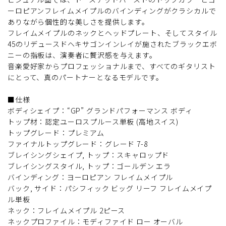
ーロピアンフレイムメイプルのバインディングがクラシカルで
ありながら個性的な美しさを提供します。
フレイムメイプルのネックとヘッドプレート、そしてスタイル
45のリデュースドヘキサゴンインレイが施されたブラックエボ
ニーの指板は、演奏者に贅沢感を与えます。
音楽愛好家からプロフェッショナルまで、すべてのギタリスト
にとって、真のパートナーとなるモデルです。
■仕様
ボディシェイプ：“GP” グランドパフォーマンス ボディ
トップ材：認定ユーロスプルース単板 (高地スイス)
トップグレード：プレミアム
ファイナルトップグレード：グレード 7-8
ブレイシングシェイプ, トップ：スキャロップド
ブレイシングスタイル, トップ：ゴールデン エラ
バインディング：ヨーロピアン フレイムメイプル
バック, サイド：パシフィック ビッグ リーフ フレイムメイプ
ル単板
ネック：フレイムメイプル 2ピース
ネックプロファイル：モディファイド ロー オーバル