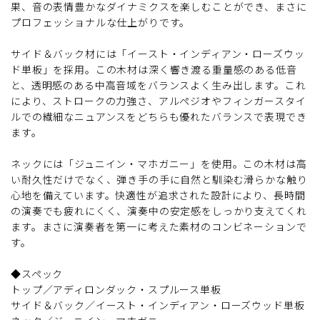
果、音の表情豊かなダイナミクスを楽しむことができ、まさに
プロフェッショナルな仕上がりです。
サイド＆バック材には「イースト・インディアン・ローズウッ
ド単板」を採用。この木材は深く響き渡る重量感のある低音
と、透明感のある中高音域をバランスよく生み出します。これ
により、ストロークの力強さ、アルペジオやフィンガースタイ
ルでの繊細なニュアンスをどちらも優れたバランスで表現でき
ます。
ネックには「ジュニイン・マホガニー」を使用。この木材は高
い耐久性だけでなく、弾き手の手に自然と馴染む滑らかな触り
心地を備えています。快適性が追求された設計により、長時間
の演奏でも疲れにくく、演奏中の安定感をしっかり支えてくれ
ます。まさに演奏者を第一に考えた素材のコンビネーションで
す。
◆スペック
トップ／アディロンダック・スプルース単板
サイド＆バック／イースト・インディアン・ローズウッド単板