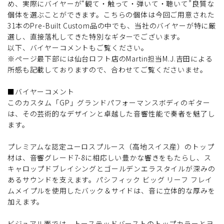
め、実際にバイヤーが“観て・触って・弾いて・聴いて”良質な
個体を選ぶことができます。こちらの個体は今回ご用意された
31本のPre-Built Custom品の中でも、当社のバイヤーが特に厳
選し、直接落札してきた特別なギターでございます。
以下、バイヤーコメントもご覧ください。
※ページ最下部には仙台ロフト店のMartin担当M.J.吉田による
所感も記載しておりますので、合わせてご覧くださいませ。
■バイヤーコメント
このカスタム「GP」グランドパフォーマンスボディのギター
は、その芸術的なデザインと卓越した音響性能で奏者を魅了し
ます。
プレミアムな認定ユーロスプルース（高地スイス産）のトップ
材は、音響グレード7-8に相応しい豊かな響きをもたらし、ス
キャロップドブレイシングとゴールデンエラスタイルが深みの
あるサウンドを支えます。パシフィック ビッグ リーフ フレイ
ムメイプルを使用したバック＆サイドは、音に立体的な厚みを
加えます。
ビジュアル面では、トーステッドバーストのトップカラーとヨ