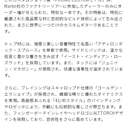
Martin社のファクトリーツアーに参加したディーラーのみにオ
ーダー権が与えられた、特別な一本です。その特長は、特別に
厳選された高品質な材と芸術的なビルド技術によって生み出さ
れた、まさに世界に一つだけのカスタムギターであることで
す。
トップ材には、強度と美しい音響特性で名高い「アディロンダ
ック・スプルース」を単板で使用。サイドとバックは、温かな
低音と豊かな響きを生み出す「イースト・インディアン・ロー
ズウッド」を採用しています。また、ネックには「ジュニイ
ン・マホガニー」が使用され、快適な演奏性が追求されていま
す。
さらに、ブレイシングはスキャロップド仕様の「ゴールデン・
エラシェイプ」が採用され、繊細な鳴りと優れたダイナミクス
を実現。高級感あふれる「41/45スタイル」のバインディング
やロゼッタにより、外観にも伝統的な美しさが際立ちます。ま
た、フィンガーボードインレイやヘッドロゴにALT.TORCHデザ
インを採用しており、芸術性をさらに高めています。