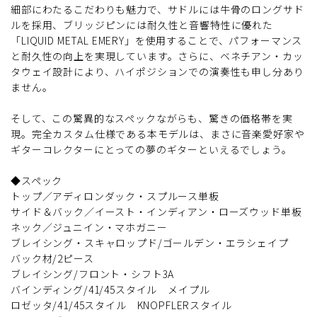
細部にわたるこだわりも魅力で、サドルには牛骨のロングサド
ルを採用、ブリッジピンには耐久性と音響特性に優れた
「LIQUID METAL EMERY」を使用することで、パフォーマンス
と耐久性の向上を実現しています。さらに、ベネチアン・カッ
タウェイ設計により、ハイポジションでの演奏性も申し分あり
ません。
そして、この驚異的なスペックながらも、驚きの価格帯を実
現。完全カスタム仕様である本モデルは、まさに音楽愛好家や
ギターコレクターにとっての夢のギターといえるでしょう。
◆スペック
トップ／アディロンダック・スプルース単板
サイド＆バック／イースト・インディアン・ローズウッド単板
ネック／ジュニイン・マホガニー
ブレイシング・スキャロップド/ゴールデン・エラシェイプ
バック材/2ピース
ブレイシング/フロント・シフト3A
バインディング/41/45スタイル メイプル
ロゼッタ/41/45スタイル KNOPFLERスタイル