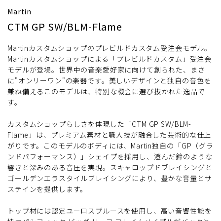
Martin
CTM GP SW/BLM-Flame
Martinカスタムショップのプレビルドカスタム受注会モデル。
Martinカスタムショップによる「プレビルドカスタム」受注会
モデルが登場。世界中の音楽愛好家に向けて創られた、まさ
に"オンリーワン"の楽器です。美しいデザインと独自の音色を
兼ね備えるこのモデルは、特別な機会に選び抜かれた逸品で
す。
カスタムショップらしさを体現した「CTM GP SW/BLM-
Flame」は、プレミアム素材と職人技が融合した芸術的な仕上
がりです。このモデルのボディには、Martin独自の「GP（グラ
ンドパフォーマンス）」シェイプを採用し、澄んだ鈴のような
響きと深みのある音圧を実現。スキャロップドブレイシングと
ゴールデンエラスタイルブレイシングにより、豊かな音量とサ
ステインを提供します。
トップ材には認定ユーロスプルースを使用し、高い音響性能を