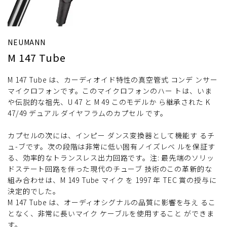
NEUMANN
M 147 Tube
M 147 Tube は、カーディオイド特性の真空管式 コンデ ンサー
マイクロフォンです。このマイクロフォンのハー トは、いま
や伝説的な祖先、U 47 と M 49 このモデルか ら継承された K
47/49 デュアル ダイヤフラムのカプセル です。
カプセルの次には、インピー ダンス変換器として機能す るチ
ュ-ブです。次の段階は非常に低い固有ノイズレベ ルを保証す
る、効率的なトランスレス出力回路です。注: 最先端のソリッ
ドステート回路を伴った現代のチューブ 技術のこの革新的な
組み合わせは、M 149 Tube マイク を 1997 年 TEC 賞の授与に
決定的でした。
M 147 Tube は、オーディオシグナルの品質に影響を与え るこ
となく、非常に長いマイク ケーブルを使用すること ができま
す。