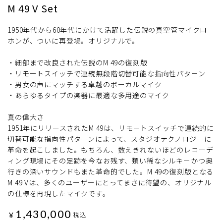
M 49 V Set
1950年代から60年代にかけて活躍した伝説の真空管マイクロ
ホンが、ついに再登場。オリジナルで。
・細部まで改良された伝説のM 49の復刻版
・リモートスイッチで連続無段階切替可能な指向性パターン
・男女の声にマッチする卓越のボーカルマイク
・あらゆるタイプの楽器に最適な多用途のマイク
真の偉大さ
1951年にリリースされたM 49は、リモートスイッチで連続的に
切替可能な指向性パターンによって、スタジオテクノロジーに
革命を起こしました。もちろん、数えきれないほどのレコーデ
ィング現場にその足跡を今なお残す、類い稀なシルキーかつ奥
行きの深いサウンドもまた革命的でした。M 49の復刻版となる
M 49 Vは、多くのユーザーにとってまさに待望の、オリジナル
の仕様を再現したマイクです。
1,430,000
¥
税込