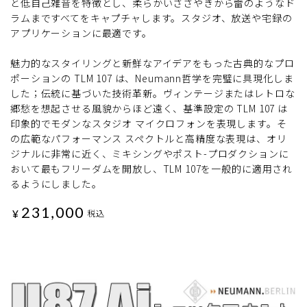
と低自己雑音を特徴とし、柔らかいささやきから雷のようなド
ラムまですべてをキャプチャします。スタジオ、放送や宅録の
アプリケーションに最適です。
魅力的なスタイリングと新鮮なアイデアをもった古典的なプロ
ポーションの TLM 107 は、Neumann哲学を完璧に具現化しま
した；伝統に基づいた技術革新。ヴィンテージまたはレトロな
郷愁を想起させる風貌からほど遠く、基準設定の TLM 107 は
印象的でモダンなスタジオ マイクロフォンを表現します。そ
の広範なパフォーマンス スペクトルと高精度な表現は、オリ
ジナルに非常に近く、ミキシングやポスト-プロダクションに
おいて最もフリーダムを開放し、TLM 107を一般的に適用され
るようにしました。
231,000
¥
税込