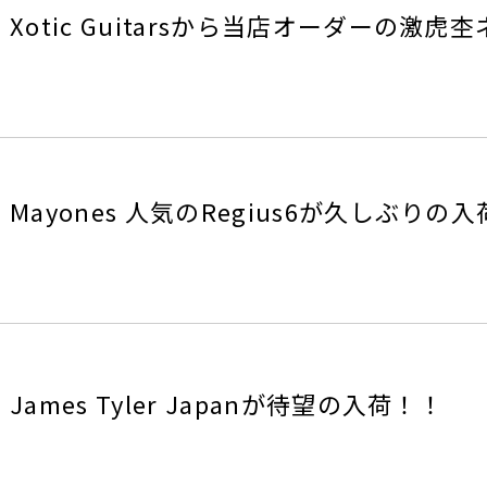
otic Guitarsから当店オーダーの激虎
ayones 人気のRegius6が久しぶりの入
ames Tyler Japanが待望の入荷！！