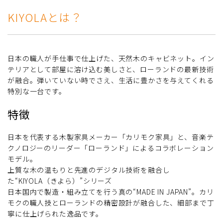
KIYOLAとは？
日本の職人が手仕事で仕上げた、天然木のキャビネット。イン
テリアとして部屋に溶け込む美しさと、ローランドの最新技術
が融合。弾いていない時でさえ、生活に豊かさを与えてくれる
特別な一台です。
特徴
日本を代表する木製家具メーカー「カリモク家具」と、音楽テ
クノロジーのリーダー「ローランド」によるコラボレーション
モデル。
上質な木の温もりと先進のデジタル技術を融合し
た“KIYOLA（きよら）”シリーズ
日本国内で製造・組み立てを行う真の“MADE IN JAPAN”。カリ
モクの職人技とローランドの精密設計が融合した、細部まで丁
寧に仕上げられた逸品です。