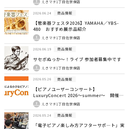
えきマチ1丁目佐世保店
商品情報
2026.06.24
【管楽器フェスタ2026】YAMAHA／YBS-
480 おすすめ展示品紹介
えきマチ1丁目佐世保店
商品情報
2026.06.19
サセボぬっか～！ライブ 参加者募集中です
えきマチ1丁目佐世保店
商品情報
2026.05.26
【ピアノユーザーコンサート】
LuxuryConcert 2026～summer～ 開催し
ます！
えきマチ1丁目佐世保店
商品情報
2026.05.24
「電子ピアノ楽しみ方アフターサポ―ト」実