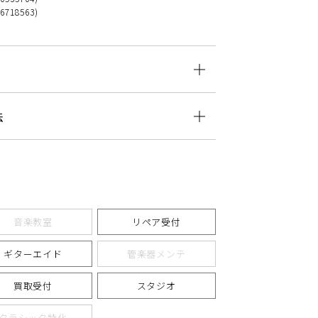
76718563)
法
音楽教室
リペア受付
ギターエイド
管楽器メンテ
買取受付
スタジオ
クラシック特化