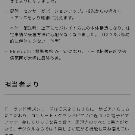
きるようになりました。
鍵盤：センサーがバージョンアップ。指先からの様々なニ
ュアンスをより繊細に捉えます。
本体：配送時、上下にセパレイト方式の本体構造になり、住
宅事情や設置方法に心配がなくなりました。（LX708は簡易
的に解体できない一体型）
Bluetooth：標準規格 Ver 5.0になり、データ転送速度や通
信範囲が大幅に品質改善。
担当者より
ローランド新LXシリーズは従来よりもさらに一歩ピアノらしさ
にこだわり、コンサート・グランドピアノに近づいた電子ピア
ノです。美しくリッチな音と響き、表現力のすべてに磨きがか
かり、デジタルならではの楽しさが広がる機能も兼ね備えてい