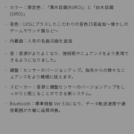
カラー：限定色：「黒木目調(KURO)」と「白木目調
(SIRO)」
音色：LX5にプラスしたこだわりの音色15音追加～懐かしの
ゲームサウンド風など～
内蔵曲：人気の名曲10曲を追加
音：音源がよりよくなり、強弱感やニュアンスをより表現で
きるようになりました。
鍵盤：センサーがバージョンアップ。指先からの様々なニ
ュアンスをより繊細に捉えます。
スピーカー：音源と鍵盤センサーのバージョンアップをし
っかりと感じることができる新システム。
Bluetooth：標準規格 Ver 5.0になり、データ転送速度や通
信範囲が大幅に品質改善。