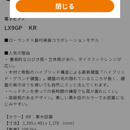
閉じる
電子ピアノ
LX9GP KR
■ローランド×島村楽器コラボレーションモデル
■人気の理由
・ 響板的なひびき感・立体感があり、ダイナミックレンジが
広い。
・木材と樹脂のハイブリッド構造による最新鍵盤「ハイブリッ
ド・グランド鍵盤」。鍵盤の先の隠れているところが長く、鍵
盤の奥のほうを弾いても自然にスッと沈んでくれます。
・ヘッドホンを使っての長時間の練習でも耳が疲れにくい。
・高級感のあるデザイン。美しい黒木目のカラーでお部屋にな
じみやすい。
【カラー】KR：黒木目調
【寸法】:1,395 x 491 x 1,179 （mm）
【重量】109.5kg