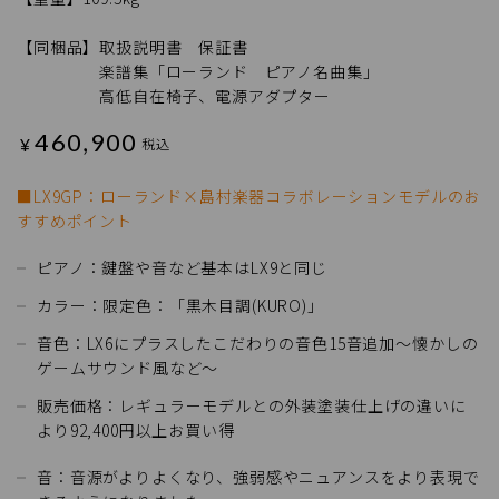
【同梱品】取扱説明書 保証書
楽譜集「ローランド ピアノ名曲集」
高低自在椅子、電源アダプター
460,900
¥
税込
■LX9GP：ローランド×島村楽器コラボレーションモデルのお
すすめポイント
ピアノ：鍵盤や音など基本はLX9と同じ
カラー：限定色：「黒木目調(KURO)」
音色：LX6にプラスしたこだわりの音色15音追加～懐かしの
ゲームサウンド風など～
販売価格：レギュラーモデルとの外装塗装仕上げの違いに
より92,400円以上お買い得
音：音源がよりよくなり、強弱感やニュアンスをより表現で