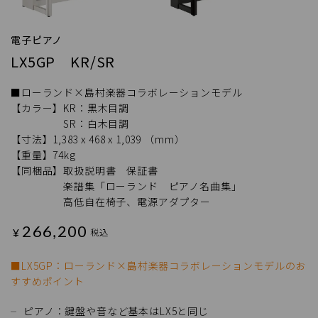
電子ピアノ
LX5GP KR/SR
■ローランド×島村楽器コラボレーションモデル
【カラー】KR：黒木目調
SR：白木目調
【寸法】1,383 x 468 x 1,039 （mm）
【重量】74kg
【同梱品】取扱説明書 保証書
楽譜集「ローランド ピアノ名曲集」
高低自在椅子、電源アダプター
266,200
¥
税込
■LX5GP：ローランド×島村楽器コラボレーションモデルのお
すすめポイント
ピアノ：鍵盤や音など基本はLX5と同じ