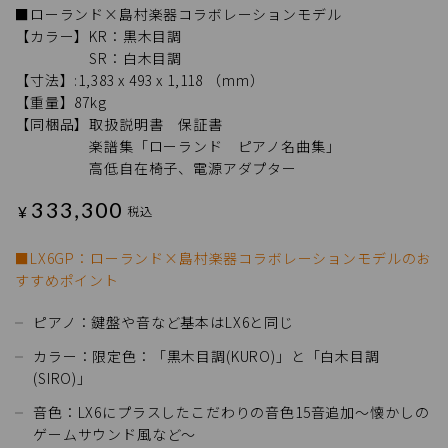
■ローランド×島村楽器コラボレーションモデル
【カラー】KR：黒木目調
SR：白木目調
【寸法】:1,383 x 493 x 1,118 （mm）
【重量】87kg
【同梱品】取扱説明書 保証書
楽譜集「ローランド ピアノ名曲集」
高低自在椅子、電源アダプター
333,300
¥
税込
■LX6GP：ローランド×島村楽器コラボレーションモデルのお
すすめポイント
ピアノ：鍵盤や音など基本はLX6と同じ
カラー：限定色：「黒木目調(KURO)」と「白木目調
(SIRO)」
音色：LX6にプラスしたこだわりの音色15音追加～懐かしの
ゲームサウンド風など～