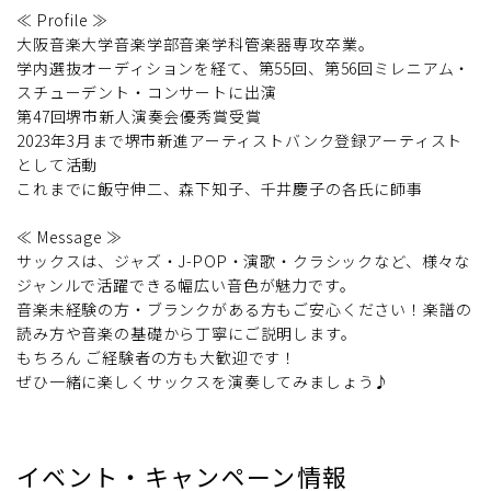
≪ Profile ≫
大阪音楽大学音楽学部音楽学科管楽器専攻卒業。
学内選抜オーディションを経て、第55回、第56回ミレニアム・
スチューデント・コンサートに出演
第47回堺市新人演奏会優秀賞受賞
2023年3月まで堺市新進アーティストバンク登録アーティスト
として活動
これまでに飯守伸二、森下知子、千井慶子の各氏に師事
≪ Message ≫
サックスは、ジャズ・J-POP・演歌・クラシックなど、様々な
ジャンルで活躍できる幅広い音色が魅力です。
音楽未経験の方・ブランクがある方もご安心ください！楽譜の
読み方や音楽の基礎から丁寧にご説明します。
もちろん ご経験者の方も大歓迎です！
ぜひ一緒に楽しくサックスを演奏してみましょう♪
イベント・キャンペーン情報