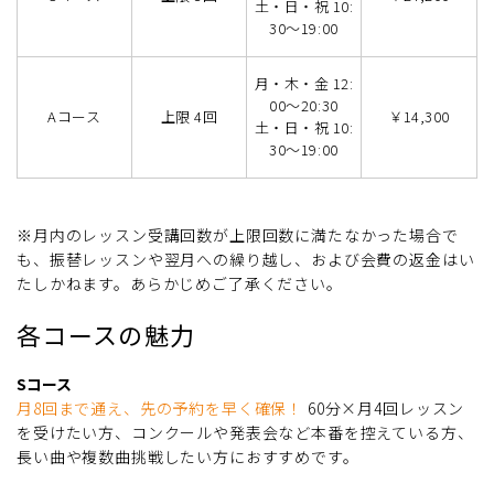
土・日・祝 10:
30～19:00
月・木・金 12:
00～20:30
Aコース
上限 4回
￥14,300
土・日・祝 10:
30～19:00
※月内のレッスン受講回数が上限回数に満たなかった場合で
も、振替レッスンや翌月への繰り越し、および会費の返金はい
たしかねます。あらかじめご了承ください。
各コースの魅力
Sコース
月8回まで通え、先の予約を早く確保！
60分×月4回レッスン
を受けたい方、コンクールや発表会など本番を控えている方、
長い曲や複数曲挑戦したい方におすすめです。