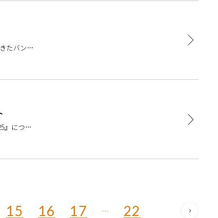
てきたバンド
を […]
ト
25』につい
花田 […]
15
16
17
22
…