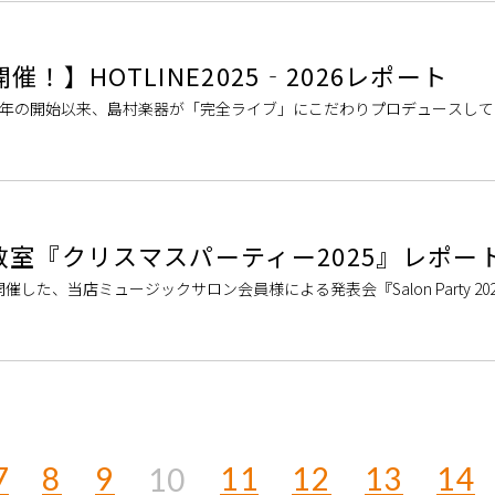
)開催！】HOTLINE2025‐2026レポート
6とは 1984年の開始以来、島村楽器が「完全ライブ」にこだわりプロデュースし
が形を変えてついに復活！！「仲間と一緒に気軽に演奏を楽しみたい」「音楽
室『クリスマスパーティー2025』レポー
した、当店ミュージックサロン会員様による発表会『Salon Party 20
リスマスパーティー2025』を開催しました！ 島村楽器イオンモール堺北
7
8
9
11
12
13
14
10