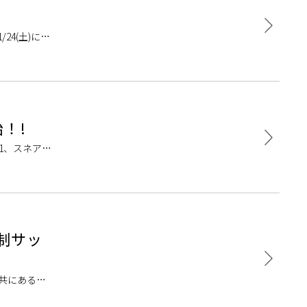
4(土)に開
ペアマンの中
始！!
 1、スネア：
制サッ
と共にある一
、1月・2