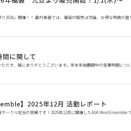
り2026」開催！！ 島村楽器では、福袋の販売は勿論、お得な特典が盛
れの楽器を始めてみませんか？ 【音神様の福来る～】福袋の紹介！ ア
時間に関して
いただき、誠にありがとうございます。年末年始期間中の営業時間につ
(水) 10:00～20:00・1/1(木) 9:00～21:00・1/2(金) […]
nsemble】2025年12月 活動レポート
クル担当の宮崎です！2025年12月に開催したASK Wind Ensemble
29日(月)の様子 今月は、7名の参加者の皆さんと、1月の『HOT […]