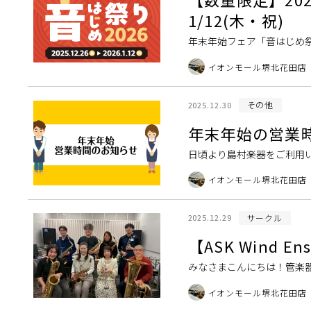
1/12(木・祝)
年末年始フェア「音はじめ祭
ん！！このお得な機会に、憧
イオンモール堺北花田店
ックギター エレ […]
その他
2025.12.30
年末年始の営業
日頃より島村楽器をご利用
通りお知らせいたします。 ・12/31
イオンモール堺北花田店
サークル
2025.12.29
【ASK Wind E
みなさまこんにちは！管楽器サー
子をお届けいたします♪ 12月
イオンモール堺北花田店