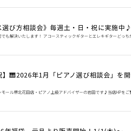
ス選び方相談会》毎週土・日・祝に実施中
何でも解決いたします！ アコースティックギターとエレキギターどっち
・種類ごとの音色、弾き心地の違いが知りたい・・・防音対策ってどん
]
】🎹2026年1月「ピアノ選び相談会」を
ンモール堺北花田店・ピアノ上級アドバイザーの岩田です♪当店HPをご
。 ピアノ選びでお悩みのお客様、必見です！！お子様がピアノのレッス
26年福袋 元旦より販売開始！1/1(木)～