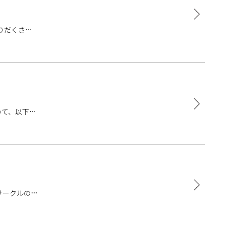
りだくさ
コースティ
いて、以下の
 サークルの様