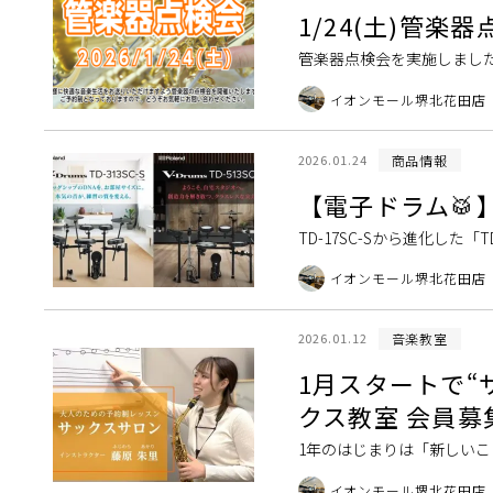
1/24(土)管
管楽器点検会を実施しました
催した「管楽器点検会」の
イオンモール堺北花田店
尾さんにお […]
商品情報
2026.01.24
【電子ドラム🥁】新
TD-17SC-Sから進化した「
PDX-12 × 1、タム1,2：PD-
イオンモール堺北花田店
音楽教室
2026.01.12
1月スタートで
クス教室 会員募
1年のはじまりは「新しいこ
年にしてみませんか？ 島村
イオンモール堺北花田店