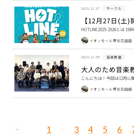
サークル
2025.12.27
【12月27日(土
HOTLINE2025-202
コンテスト『HOTLINE』
イオンモール堺北花田店
音楽教室
2025.12.09
大人のため音楽教
こんにちは！今回は12月に開催
てレポートいたします♪ 『ク
イオンモール堺北花田店
1
3
4
5
6
…