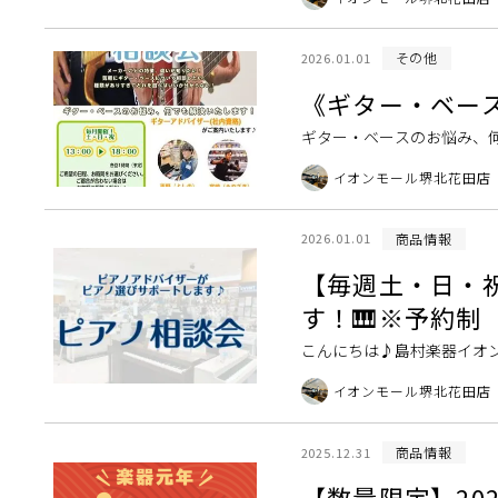
月スタートの新 […]
その他
2026.01.01
《ギター・ベー
ギター・ベースのお悩み、
悩んでいる・・・メーカー
イオンモール堺北花田店
る・・・？種類がありす […
商品情報
2026.01.01
【毎週土・日・祝
す！🎹※予約制
こんにちは♪島村楽器イオ
誠にありがとうございます
イオンモール堺北花田店
ピアノが必要になった […]
商品情報
2025.12.31
【数量限定】20