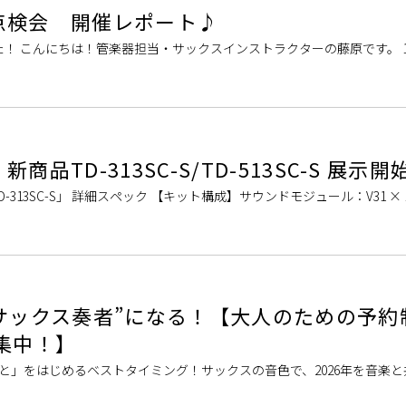
楽器点検会 開催レポート♪
！ こんにちは！管楽器担当・サックスインストラクターの藤原です。 1/2
様子をご紹介します！今回は島村楽器グランフロント大阪店の管楽器リ
商品TD-313SC-S/TD-513SC-S 展示開
TD-313SC-S」 詳細スペック 【キット構成】サウンドモジュール：V31 ×
8H × 1、タム3：PD-10H × 1、ハイハッ […]
“サックス奏者”になる！【大人のための予約
集中！】
と」をはじめるベストタイミング！サックスの音色で、2026年を音楽
楽器イオンモール堺北花田店の「サックス・デジタル管楽器サロン」では