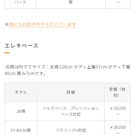
バース
用
～
※
他にも対応のモデルがございます
エレキベース
JB用は内寸でサイズ：全長120cm ボディ上幅37cm ボディ下幅
40cm 厚み7cmです。
定価（税
モデル
詳細
別）
ジャズベース、プレシジション
￥29,000
JB用
ベース対応
～
￥38,000
FV BASS用
フライングV対応
～