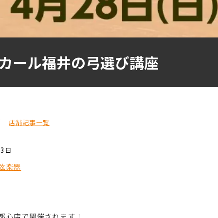
カール福井の弓選び講座
店
店舗記事一覧
03日
弦楽器
都心店で開催されます！