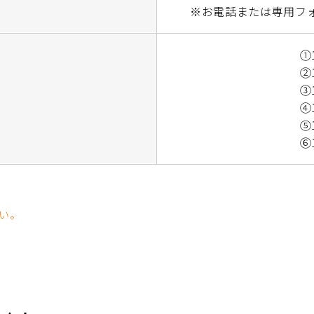
※お電話または専用フ
①1
②1
③1
④1
⑤1
⑥1
い。