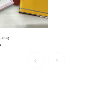
・料金
ュ