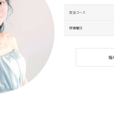
担当コース
稼働曜日
指