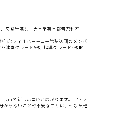
業、宮城学院女子大学学芸学部音楽科卒
や仙台フィルハーモニー管弦楽団のメンバ
ハ演奏グレード5級·指導グレード4級取
、沢山の新しい景色が広がります。 ピアノ
 分からないことや不安なことは、ぜひ気軽