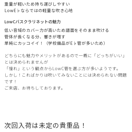
重量が軽いため持ち運びしやすい
LowE♭ならではの軽量な吹き心地
LowCバスクラリネットの魅力
低い音域のカバー力が高いため譜面をそのまま吹ける
管体が長くなる分、響きが増す
単純にカッコイイ！（学校備品がE♭管が多いため）
どちらにも魅力やメリットがあるので一概に「どっちがいい」
とは決められませんが
「憧れ」という観点からLowC管を選ぶ方が多いようです。
しかし！こればかりは吹いてみないことには決められない問題
です！
ご来店、お待ちしております。
次回入荷は未定の貴重品！