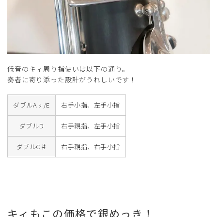
低音のキィ周り指使いは以下の通り。
奏者に寄り添った設計がうれしいです！
ダブルA♭/E
右手小指、左手小指
ダブルD
右手親指、左手小指
ダブルC♯
右手親指、右手小指
キィもこの価格で銀めっき！