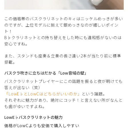
この価格帯のバスクラリネットのキィはニッケルめっきが多い
のですが、上位モデルに揃えて銀めっきなのが嬉しいポイン
ト！
B♭クラリネットとの持ち替えをした時にも違和感がないのは
安心ですね。
また、スタンドも座奏＆立奏の長さ違い2本が当たり前に標準
搭載。
バスクラ吹きに立ちはだかる「Low音域の壁」
バスクラリネットプレイヤーにこの話題を振ると夜が明けても
答えが出ない（笑）
「LowE♭とLowCはどちらがいいのか」
という議題。
それぞれに魅力があり、絶対にコッチ！と言えない所がなんと
も歯がゆいですよね。
LowE♭バスクラリネットの魅力
価格がLowCよりも安価で購入しやすい