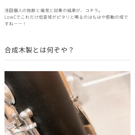
浅田個人の独断と偏見と試奏の結果が、コチラ。
LowCでこれだけ低音域がピタリと鳴るのはもはや感動の域で
すね……！
合成木製とは何ぞや？