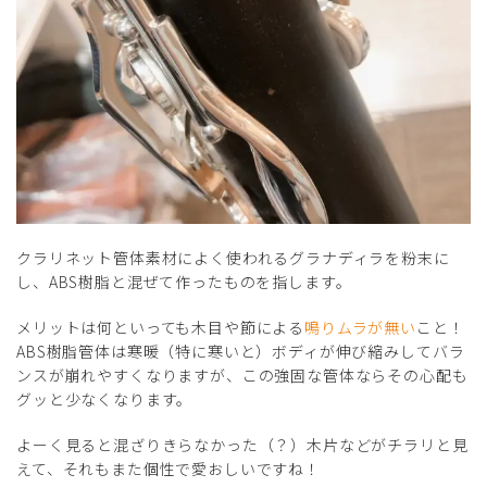
クラリネット管体素材によく使われるグラナディラを粉末に
し、ABS樹脂と混ぜて作ったものを指します。
メリットは何といっても木目や節による
鳴りムラが無い
こと！
ABS樹脂管体は寒暖（特に寒いと）ボディが伸び縮みしてバラ
ンスが崩れやすくなりますが、この強固な管体ならその心配も
グッと少なくなります。
よーく見ると混ざりきらなかった（？）木片などがチラリと見
えて、それもまた個性で愛おしいですね！