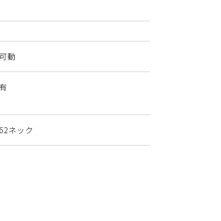
可動
有
62ネック