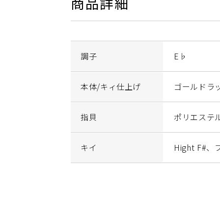
商品詳細
調子
E♭
本体/キィ仕上げ
ゴールドラ
指貝
ポリエステ
キイ
Hight F#