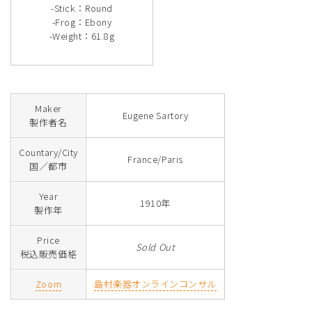
-Stick：Round
-Frog：Ebony
-Weight：61.8g
Maker
Eugene Sartory
製作者名
Countary/City
France/Paris
国／都市
Year
1910年
製作年
Price
Sold Out
税込販売価格
Zoom
島村楽器オンラインコンサル