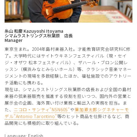
糸山 和慶 Kazuyoshi Itoyama
シマムラストリングス秋葉原 店長
Manager
東京生まれ。2004年島村楽器入社。才能教育研究会研究科C修
了。大学時代にはサイトウキネンフェスティバル（現・セイ
ジ・オザワ 松本フェスティバル）、ザハール・ブロン公開レ
ッスン（横浜みなとみらいホール）等、クラシック音楽マネー
ジメントの現場を多数経験したほか、福祉施設でのアウトリー
チ活動にも携わる。
現在は、シマムラストリングス秋葉原の店長および全国の島村
楽器の弦楽器販売を推進する役割を担いつつ、国内外の営業と
展示会の企画、海外買い付け業務と輸出入の実務を担当。ま
た、
ニコロ・サンティ"NSN60S"
や
葉加瀬太郎シグネチャーモ
デル"Antonio Tarontino"
等のヒット商品を仕掛けるなど、商
品開発にも積極的に取り組んでいる。
Language: English