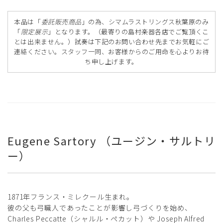
本品は「
委託販売商品
」の為、シマムラストリングス秋葉原のみ
「
限定展示
」となります。（最寄りの島村楽器各店でご覧頂くこ
とは出来ません。）試奏は下記のお問い合わせ先までお気軽にご
連絡ください。スタッフ一同、お客様からのご用命を心よりお待
ち申し上げます。
Eugene Sartory （ユージン・サルトリ
ー）
1871年フランス・ミレクール生まれ。
彼の父も弓職人であったことが影響し弓づくりを始め、
Charles Peccatte（シャルル・ペカット）や Joseph Alfred