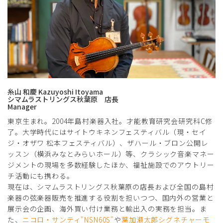
糸山 和慶 Kazuyoshi Itoyama
シマムラストリングス秋葉原 店長
Manager
東京生まれ。2004年島村楽器入社。才能教育研究会研究科C修
了。大学時代にはサイトウキネンフェスティバル（現・セイ
ジ・オザワ 松本フェスティバル）、ザハール・ブロン公開レ
ッスン（横浜みなとみらいホール）等、クラシック音楽マネー
ジメントの現場を多数経験したほか、福祉施設でのアウトリー
チ活動にも携わる。
現在は、シマムラストリングス秋葉原の店長および全国の島村
楽器の弦楽器販売を推進する役割を担いつつ、国内外の営業と
展示会の企画、海外買い付け業務と輸出入の実務を担当。ま
た、
ニコロ・サンティ"NSN60S"
や
葉加瀬太郎シグネチャーモ