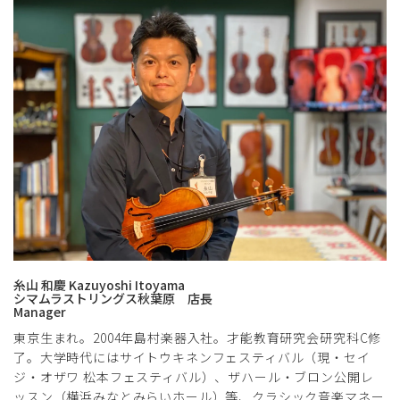
糸山 和慶 Kazuyoshi Itoyama
シマムラストリングス秋葉原 店長
Manager
東京生まれ。2004年島村楽器入社。才能教育研究会研究科C修
了。大学時代にはサイトウキネンフェスティバル（現・セイ
ジ・オザワ 松本フェスティバル）、ザハール・ブロン公開レ
ッスン（横浜みなとみらいホール）等、クラシック音楽マネー