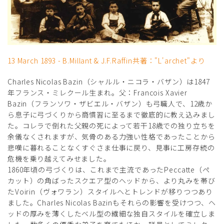
13 March 1893 - B.Millant & J.F.Raffin共著："L'archet"より
Charles Nicolas Bazin（シャルル・ニコラ・バザン）は1847
年フランス・ミレクール生まれ。父：Francois Xavier
Bazin（フランソワ・ザビエル・バザン）も弓職人で、12歳か
ら息子に弓づくりから商慣習に至るまで徹底的に教え込みまし
た。コレラで倒れた父親の死によって若干18歳での独り立ちを
余儀なくされますが、気骨のある力強い性格であったことから
悲嘆に暮れることなくすぐさま仕事に戻り、見事に工房存続の
危機を乗り越えてみせました。
1860年頃の弓づくりは、これまで主流であったPeccatte（ペ
カット）の角ばったスクエア型のヘッドから、より丸みを帯び
たVoirin（ヴォワラン）スタイルへとトレンドが移りつつあり
ました。Charles Nicolas Bazinもそれらの影響を受けつつ、ヘ
ッドの厚みを薄くしたベル型の繊細な独自スタイルを確立しま