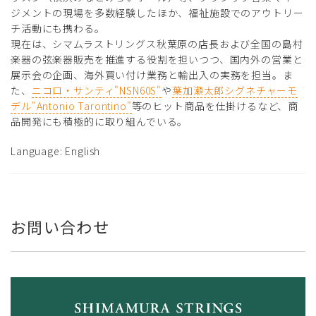
ジメントの現場を多数経験したほか、福祉施設でのアウトリー
チ活動にも携わる。
現在は、シマムラストリングス秋葉原の店長および全国の島村
楽器の弦楽器販売を推進する役割を担いつつ、国内外の営業と
展示会の企画、海外買い付け業務と輸出入の実務を担当。ま
た、
ニコロ・サンティ"NSN60S"
や
葉加瀬太郎シグネチャーモ
デル"Antonio Tarontino"
等のヒット商品を仕掛けるなど、商
品開発にも積極的に取り組んでいる。
Language: English
お問い合わせ