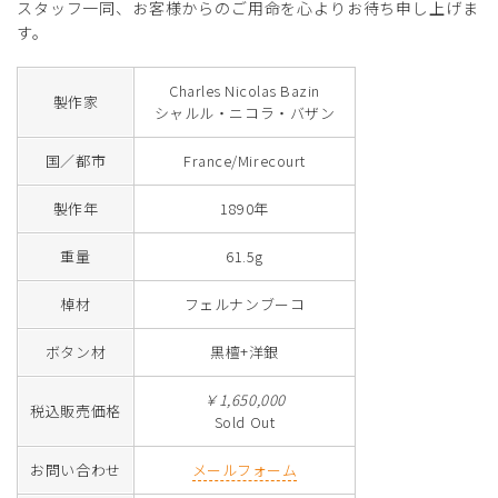
スタッフ一同、お客様からのご用命を心よりお待ち申し上げま
す。
Charles Nicolas Bazin
製作家
シャルル・ニコラ・バザン
国／都市
France/Mirecourt
製作年
1890年
重量
61.5g
棹材
フェルナンブーコ
ボタン材
黒檀+洋銀
￥1,650,000
税込販売価格
Sold Out
お問い合わせ
メールフォーム