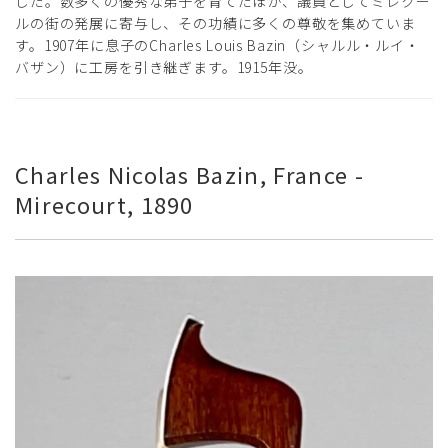
した。数多くの優秀な弟子を育てたほか、議員としてミレクー
ルの街の発展に寄与し、その功績に多くの尊敬を集めていま
す。1907年に息子のCharles Louis Bazin（シャルル・ルイ・
バザン）に工房を引き継ぎます。1915年没。
Charles Nicolas Bazin, France -
Mirecourt, 1890