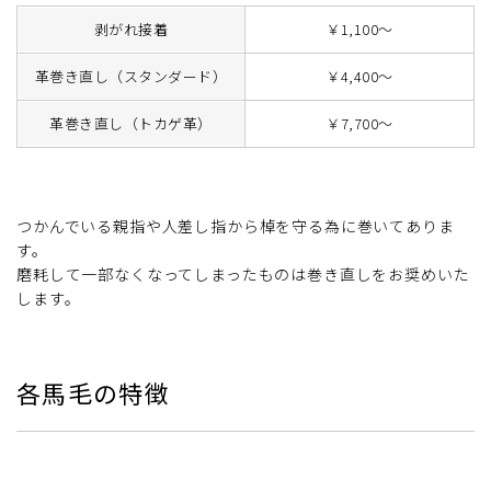
剥がれ接着
￥1,100～
革巻き直し（スタンダード）
￥4,400～
革巻き直し（トカゲ革）
￥7,700～
つかんでいる親指や人差し指から棹を守る為に巻いてありま
す。
磨耗して一部なくなってしまったものは巻き直しをお奨めいた
します。
各馬毛の特徴