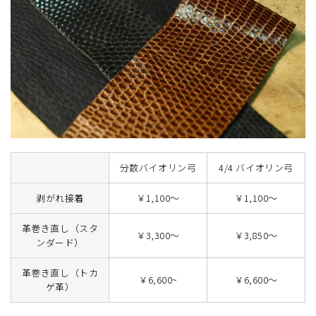
分数バイオリン弓
4/4 バイオリン弓
剥がれ接着
￥1,100～
￥1,100～
革巻き直し（スタ
￥3,300～
￥3,850～
ンダード）
革巻き直し（トカ
￥6,600~
￥6,600～
ゲ革）