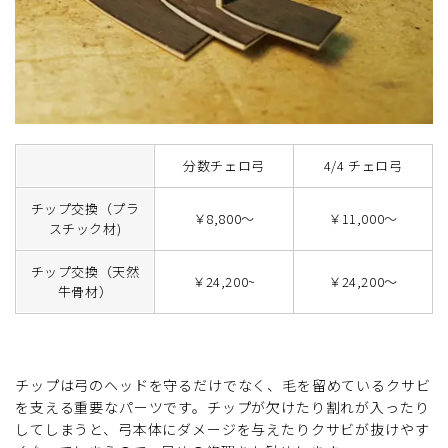
分数チェロ弓
4/4 チェロ弓
チップ交換（プラ
￥8,800～
￥11,000～
スチック材)
チップ交換（天然
￥24,200~
￥24,200～
牛骨材）
チップは弓のヘッドを守るだけでなく、毛を留めているクサビ
を支える重要なパーツです。チップが欠けたり割れが入ったり
してしまうと、弓本体にダメージを与えたりクサビが抜けやす