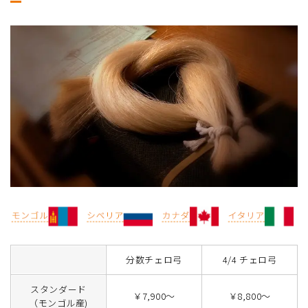
分数チェロ弓
4/4 チェロ弓
スタンダード
￥7,900～
￥8,800～
（モンゴル産)