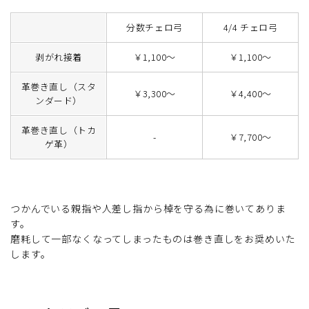
分数チェロ弓
4/4 チェロ弓
剥がれ接着
￥1,100～
￥1,100～
革巻き直し（スタ
￥3,300～
￥4,400～
ンダード）
革巻き直し（トカ
-
￥7,700～
ゲ革）
つかんでいる親指や人差し指から棹を守る為に巻いてありま
す。
磨耗して一部なくなってしまったものは巻き直しをお奨めいた
します。