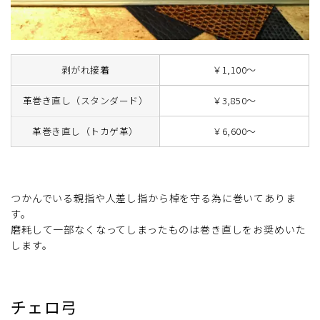
剥がれ接着
￥1,100～
革巻き直し（スタンダード）
￥3,850～
革巻き直し（トカゲ革）
￥6,600～
つかんでいる親指や人差し指から棹を守る為に巻いてありま
す。
磨耗して一部なくなってしまったものは巻き直しをお奨めいた
します。
チェロ弓