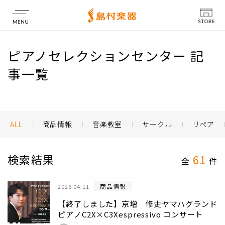
店舗情報
ピアノセレクションセンター 記
事一覧
ALL
商品情報
音楽教室
サークル
リペア
検索結果
61
全
件
商品情報
2026.04.11
【終了しました】京増 修史ヤマハグランド
ピアノC2X×C3Xespressivo コンサート