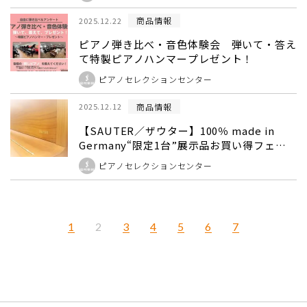
商品情報
2025.12.22
ピアノ弾き比べ・音色体験会 弾いて・答え
て特製ピアノハンマープレゼント！
ピアノセレクションセンター
商品情報
2025.12.12
【SAUTER／ザウター】100％ made in
Germany“限定1台”展示品お買い得フェア
12/13（土）～
ピアノセレクションセンター
1
3
4
5
6
7
2