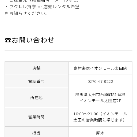
・ウクレレ持参 or 店頭レンタル希望
をお知らせください。
☎お問い合わせ
店舗
島村楽器イオンモール太田店
電話番号
0276-47-8222
群馬県太田市石原町81番地
所在地
イオンモール太田店2F
10:00〜21:00（イオンモール
営業時間
太田の営業時間に準じます）
担当
厚木