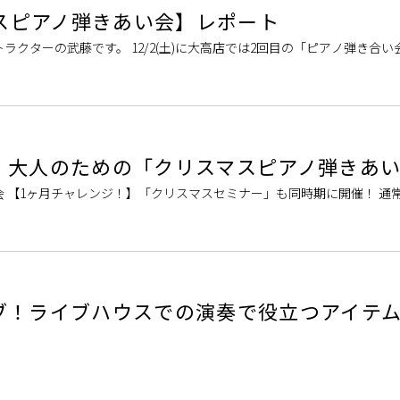
マスピアノ弾きあい会】レポート
ラクターの武藤です。 12/2(土)に大高店では2回目の「ピアノ弾き合い
1回目の様子はこちらをご覧ください。 ↓ ↓ 今回はピアノスクール
】大人のための「クリスマスピアノ弾きあ
 【1ヶ月チャレンジ！】「クリスマスセミナー」も同時期に開催！ 通
るものになります。クリスマスシーズンにピッタリの曲をひとつレパート
ブ！ライブハウスでの演奏で役立つアイテ