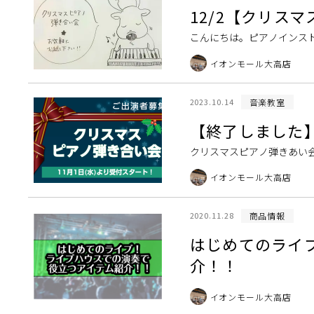
12/2【クリス
こんにちは。ピアノインスト
させていただきました。 第
イオンモール大高店
員様5名 […]
音楽教室
2023.10.14
【終了しました
クリスマスピアノ弾きあい会
ッスンを1ヶ月間受講でき
イオンモール大高店
みませんか？ ち […]
商品情報
2020.11.28
はじめてのライ
介！！
イオンモール大高店