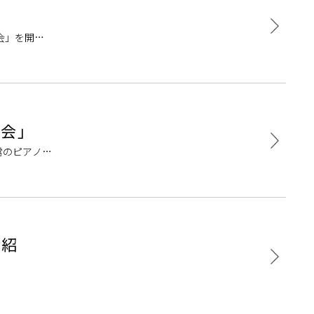
会」を開催
とサロンの会
い会」
常のピアノレ
リーにして
ム紹