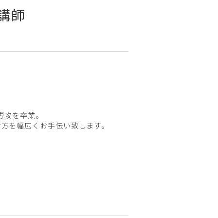
講師
専攻を卒業。
む方を幅広くお手伝い致します。