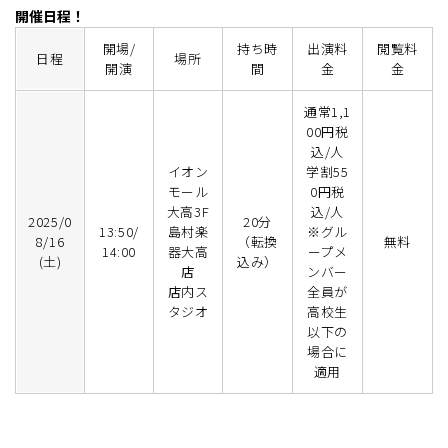
開催日程！
開場/
持ち時
出演料
閲覧料
日程
場所
開演
間
金
金
通常1,1
00円税
込/人
イオン
学割55
モール
0円税
大高3F
込/人
2025/0
20分
13:50/
島村楽
※グル
8/16
（転換
無料
14:00
器大高
ープメ
(土)
込み）
店
ンバー
店内ス
全員が
タジオ
高校生
以下の
場合に
適用