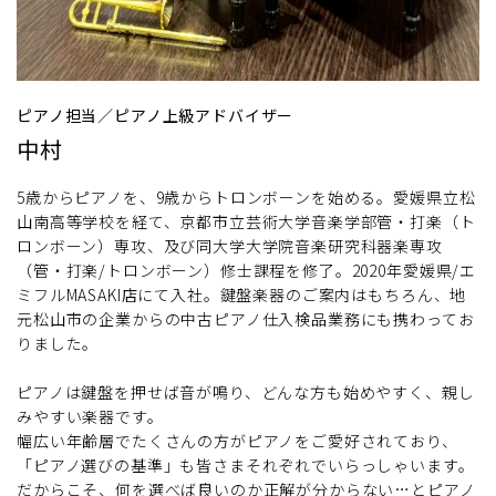
ピアノ担当／ピアノ上級アドバイザー
中村
5歳からピアノを、9歳からトロンボーンを始める。愛媛県立松
山南高等学校を経て、京都市立芸術大学音楽学部管・打楽（ト
ロンボーン）専攻、及び同大学大学院音楽研究科器楽専攻
（管・打楽/トロンボーン）修士課程を修了。2020年愛媛県/エ
ミフルMASAKI店にて入社。鍵盤楽器のご案内はもちろん、地
元松山市の企業からの中古ピアノ仕入検品業務にも携わってお
りました。
ピアノは鍵盤を押せば音が鳴り、どんな方も始めやすく、親し
みやすい楽器です。
幅広い年齢層でたくさんの方がピアノをご愛好されており、
「ピアノ選びの基準」も皆さまそれぞれでいらっしゃいます。
だからこそ、何を選べば良いのか正解が分からない…とピアノ