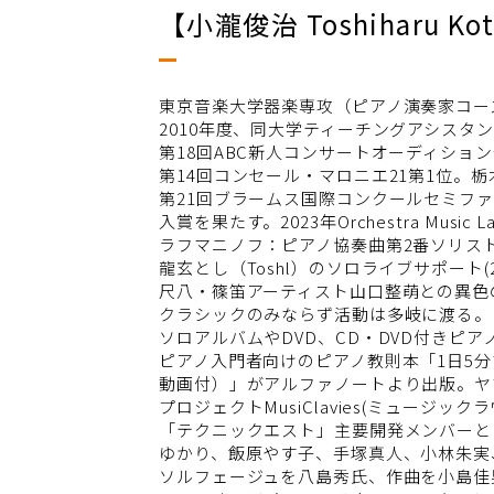
【小瀧俊治 Toshiharu 
東京音楽大学器楽専攻（ピアノ演奏家コー
2010年度、同大学ティーチングアシスタ
第18回ABC新人コンサートオーディショ
第14回コンセール・マロニエ21第1位。
第21回ブラームス国際コンクールセミファ
入賞を果たす。2023年Orchestra Musi
ラフマニノフ：ピアノ協奏曲第2番ソリス
龍玄とし（Toshl）のソロライブサポート
尺八・篠笛アーティスト山口整萌との異色の
クラシックのみならず活動は多岐に渡る。
ソロアルバムやDVD、CD・DVD付きピ
ピアノ入門者向けのピアノ教則本「1日5分
動画付）」がアルファノートより出版。ヤ
プロジェクトMusiClavies(ミュージッ
「テクニックエスト」主要開発メンバーと
ゆかり、飯原やす子、手塚真人、小林朱実
ソルフェージュを八島秀氏、作曲を小島佳