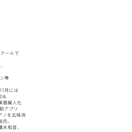
ンクールで
他、
、
ョン等
年7月には
D&
楽器擬人化
補助アプリ
アノを五味渕
智氏、
清水和音、