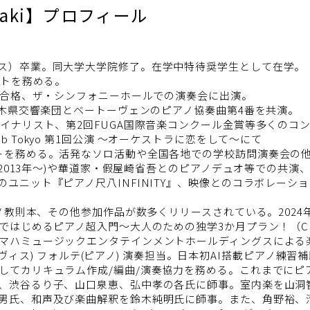
Kotaki】プロフィール
ス）卒業。同大学大学院修了。在学中特待奨学生として在学。
ントを務める。
ン合格、ザ・シンフォニーホールでの演奏会に出演。
栃木県交響楽団とベートーヴェンのピアノ協奏曲第4番を共演。
イナリスト、第2回FUGA国際音楽コンクール金賞等多くのコ
c Lab Tokyo 第1回公演 〜オーケストラに恋をして〜にて
トを務める。活発なソロ活動や全国各地での学校訪問演奏会の
(2013年〜)や華道家・假屋崎省吾とのピアノデュオ等での共演
ユニット『ピアノ尺八INFINITY』、映像とのコラボレーシ
アノ教則本、その他参加作品が数多くリリースされている。2024
ではじめるピアノ超入門～大人のための独学3か月プラン！（C
マハミュージックエンタテインメントホールディングスによる
クラヴィス) フォルテ(ピアノ) 演奏担当。日本初AI搭載ピアノ練習
してカリキュラム作成/編曲/演奏協力を務める。これまでにピ
、渋谷るり子、山口泉恵、弘中孝の各氏に師事。室内楽を山洞
男氏、和声及び楽曲解釈を鈴木純明氏に師事。また、角野裕、