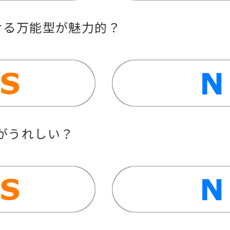
せる万能型が魅力的？
がうれしい？