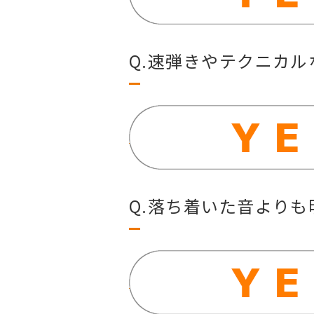
Q.速弾きやテクニカ
Q.落ち着いた音より