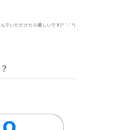
いただけたら嬉しいです(*´-`*)
れ？