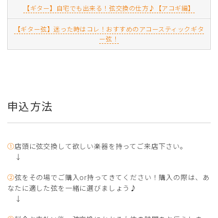
【ギター】自宅でも出来る！弦交換の仕方♪【アコギ編】
【ギター弦】迷った時はコレ！おすすめのアコースティックギタ
ー弦！
申込方法
①
店頭に弦交換して欲しい楽器を持ってご来店下さい。
↓
②
弦をその場でご購入or持ってきてください！購入の際は、あ
なたに適した弦を一緒に選びましょう♪
↓