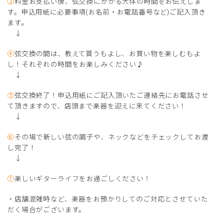
③
料金お支払い後、弦交換にかかる大体の時間をお伝えしま
す。申込用紙に必要事項(お名前・お電話番号など)ご記入頂き
ます。
↓
④
弦交換の間は、教えて貰うもよし、お買い物を楽しむもよ
し！それぞれの時間をお楽しみください♪
↓
⑤
弦交換終了！申込用紙にご記入頂いたご連絡先にお電話させ
て頂きますので、店頭まで楽器を迎えに来てください！
↓
⑥
その場で新しい弦の調子や、ネックなどをチェックしてお渡
し完了！
↓
⑦
楽しいギターライフをお過ごしください！
・店舗混雑時など、楽器をお預かりしてのご対応とさせていた
だく場合がございます。