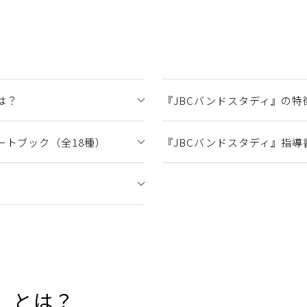
は？
『JBCバンドスタディ』の特
ートブック（全18種）
『JBCバンドスタディ』指導
』とは？