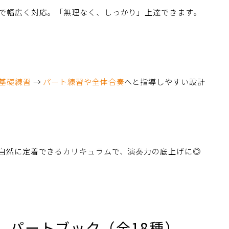
で幅広く対応。「無理なく、しっかり」上達できます。
基礎練習
→
パート練習や全体合奏
へと指導しやすい設計
習
自然に定着できるカリキュラムで、演奏力の底上げに◎
』パートブック（全18種）