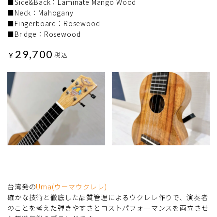
■Side&Back：Laminate Mango Wood
■Neck：Mahogany
■Fingerboard：Rosewood
■Bridge：Rosewood
29,700
¥
税込
台湾発の
Uma(ウーマウクレレ)
確かな技術と徹底した品質管理によるウクレレ作りで、演奏者
のことを考えた弾きやすさとコストパフォーマンスを両立させ