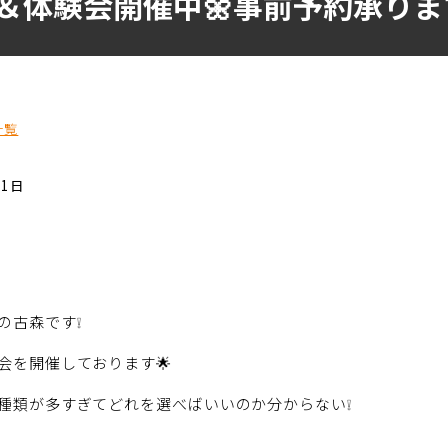
＆体験会開催中🌼事前予約承りま
一覧
01日
の古森です❕
会を開催しております🌟
種類が多すぎてどれを選べばいいのか分からない❕