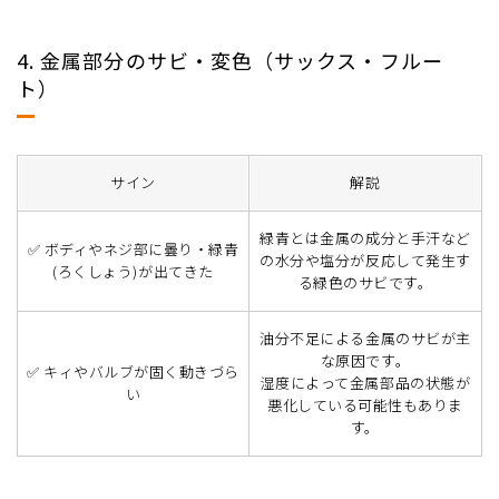
4. 金属部分のサビ・変色（サックス・フルー
ト）
サイン
解説
緑青とは金属の成分と手汗など
✅ ボディやネジ部に曇り・緑青
の水分や塩分が反応して発生す
(ろくしょう)が出てきた
る緑色のサビです。
油分不足による金属のサビが主
な原因です。
✅ キィやバルブが固く動きづら
湿度によって金属部品の状態が
い
悪化している可能性もありま
す。