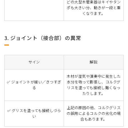
どの大型木管楽器はキイやタン
ポも大きい分、動きが一段と重
くなります。
3. ジョイント（接合部）の異常
サイン
解説
木材が湿気や演奏中に発生した
✅ ジョイントが緩い／きつすぎ
水分を吸って膨張し、コルクグ
る
リスを塗っても接続し難くなっ
たりします。
上記の原因の他、コルクグリス
✅ グリスを塗っても接続しづら
の誤用によるコルクの劣化の場
い
合もあります。