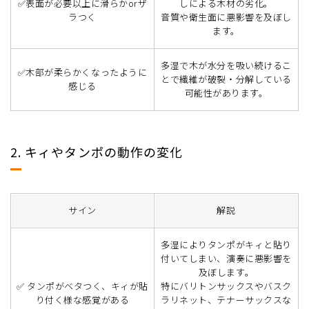
✅表面が必要以上に滑らかorザ
しによる木材の劣化。
ラつく
音質や衛生面に悪影響を及ぼし
ます。
多湿で木が水分を吸い続けるこ
✅木部が柔らかくなったように
とで繊維が破裂・分解している
感じる
可能性があります。
2. キィやタンポの動作の変化
サイン
解説
多湿によりタンポがキィと貼り
付いてしまい、演奏に悪影響を
及ぼします。
✅ タンポがベタつく、キィが貼
特にバリトンサックスやバスク
り付く様な感覚がある
ラリネット、テナーサックスな