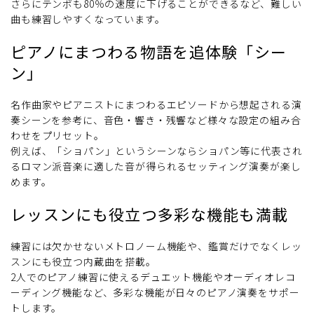
さらにテンポも80％の速度に下げることができるなど、難しい
曲も練習しやすくなっています。
ピアノにまつわる物語を追体験「シー
ン」
名作曲家やピアニストにまつわるエピソードから想起される演
奏シーンを参考に、音色・響き・残響など様々な設定の組み合
わせをプリセット。
例えば、「ショパン」というシーンならショパン等に代表され
るロマン派音楽に適した音が得られるセッティング演奏が楽し
めます。
レッスンにも役立つ多彩な機能も満載
練習には欠かせないメトロノーム機能や、鑑賞だけでなくレッ
スンにも役立つ内蔵曲を搭載。
2人でのピアノ練習に使えるデュエット機能やオーディオレコ
ーディング機能など、多彩な機能が日々のピアノ演奏をサポー
トします。