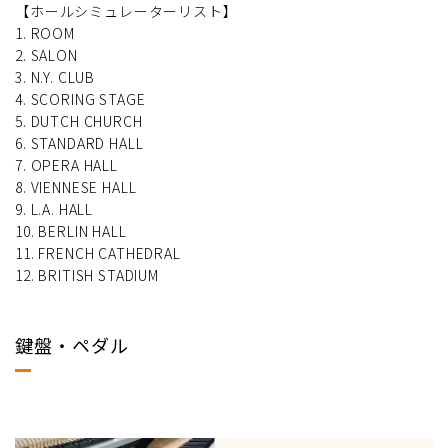
【ホールシミュレーターリスト】
1. ROOM
2. SALON
3. N.Y. CLUB
4. SCORING STAGE
5. DUTCH CHURCH
6. STANDARD HALL
7. OPERA HALL
8. VIENNESE HALL
9. L.A. HALL
10. BERLIN HALL
11. FRENCH CATHEDRAL
12. BRITISH STADIUM
鍵盤・ペダル