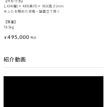
【外形寸法】
1,434(幅)× 489(奥行)× 963(高さ)mm
※ふたを閉めた状態・譜面立て除く
【質量】
78.5kg
495,000
¥
税込
紹介動画